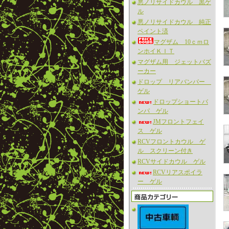
悪ノリサイドカウル 黒ゲ
ル
悪ノリサイドカウル 純正
ペイント済
マグザム 10ｃｍロ
ンホイＫＩＴ
マグザム用 ジェットバズ
ーカー
ドロップ リアバンパー
ゲル
ドロップショートバ
ンパ ゲル
JMフロントフェイ
ス ゲル
RCVフロントカウル ゲ
ル スクリーン付き
RCVサイドカウル ゲル
RCVリアスポイラ
ー ゲル