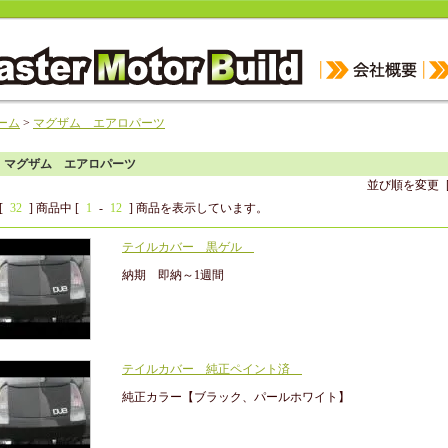
ーム
>
マグザム エアロパーツ
マグザム エアロパーツ
並び順を変更
[
32
] 商品中 [
1
-
12
] 商品を表示しています。
テイルカバー 黒ゲル
納期 即納～1週間
テイルカバー 純正ペイント済
純正カラー【ブラック、パールホワイト】