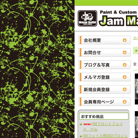
ホ
全 
JMフロントフェイ
ス ゲル
JMフェイス用HIDプロジェ