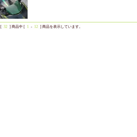
[
32
] 商品中 [
1
-
12
] 商品を表示しています。