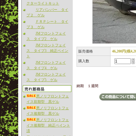
クターライトキット
リアバンパー タイ
プ２ ゲル
ＦＲＰシート タイ
プ３ ゲル
JMフロントフェイ
ス タイプ2 ゲル
JMフロントフェイ
ス タイプ3 純正ペイン
販売価格
46,200円(税4,2
ト
購入数
JMフロントフェイ
ス タイプ4 ゲル
JMフロントフェイ
ス タイプ5 ゲル
納期 １週間
悪ノリフロントフェ
イス前期型 黒ゲル
悪ノリフロントフェ
イス後期型 黒ゲル
悪ノリフロントフェ
イス後期型 純正ペイント
済