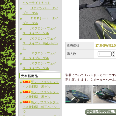
クターライトキット
リアバンパー タイ
プ２ ゲル
ＦＲＰシート タイ
プ３ ゲル
JMフロントフェイ
ス タイプ2 ゲル
JMフロントフェイ
ス タイプ3 純正ペイン
販売価格
27,500円(税2,5
ト
JMフロントフェイ
購入数
ス タイプ4 ゲル
JMフロントフェイ
ス タイプ5 ゲル
装着について 1.ハンドルカバーで
定お願いします。 2.メーターハー
悪ノリフロントフェ
イス前期型 黒ゲル
悪ノリフロントフェ
イス後期型 黒ゲル
悪ノリフロントフェ
イス後期型 純正ペイント
済