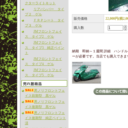
クターライトキット
リアバンパー タイ
プ２ ゲル
販売価格
22,000円(税2,0
ＦＲＰシート タイ
プ３ ゲル
購入数
JMフロントフェイ
ス タイプ2 ゲル
JMフロントフェイ
ス タイプ3 純正ペイン
納期 即納～１週間 詳細 ハンド
ト
ーが必要です。当店でも購入できま
JMフロントフェイ
ス タイプ4 ゲル
JMフロントフェイ
ス タイプ5 ゲル
悪ノリフロントフェ
イス前期型 黒ゲル
悪ノリフロントフェ
イス後期型 黒ゲル
悪ノリフロントフェ
イス後期型 純正ペイント
済